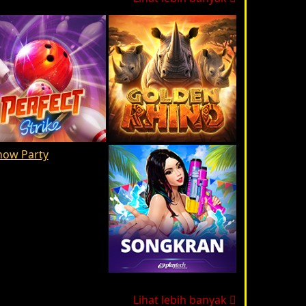
Lihat lebih banyak