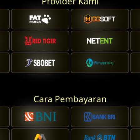
Provider Kami
Cara Pembayaran