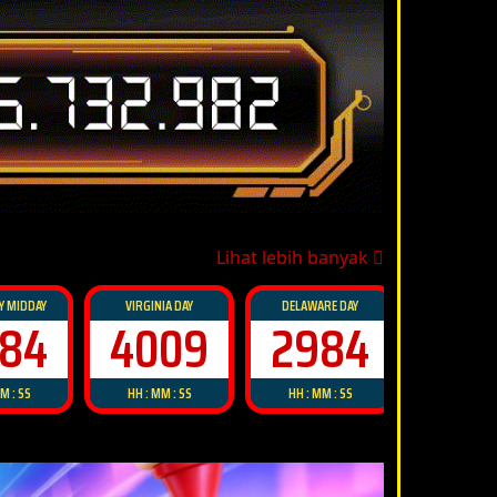
Lihat lebih banyak
IA DAY
DELAWARE DAY
WASHINGTON DAY
NEW YORK M
09
2984
8097
10
M : SS
HH : MM : SS
HH : MM : SS
HH : MM :