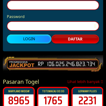
Password
LOGIN
DAFTAR
Pasaran Togel
Lihat lebih banyak
TOTOMACAU 00:00
GERMANY PLUS5
INDIANA MIDDAY
1765
2231
0580