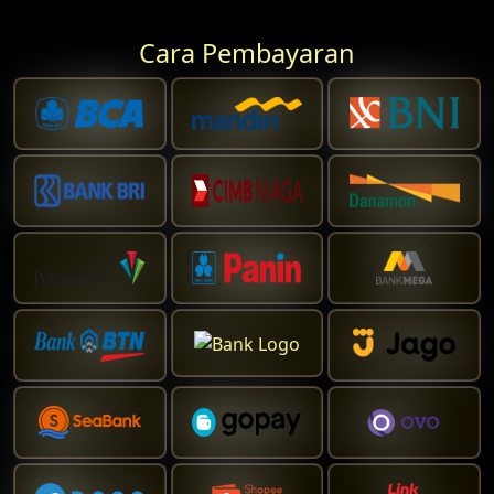
Cara Pembayaran