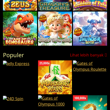
Populer
Lihat lebih banyak