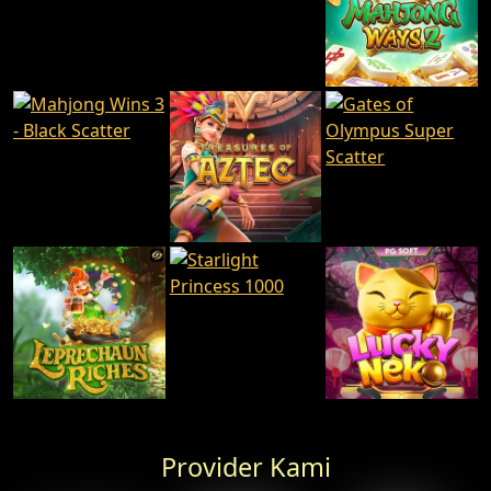
Provider Kami