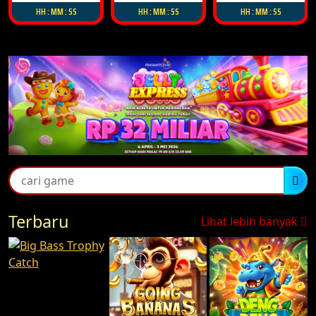
HH : MM : SS
HH : MM : SS
HH : MM : SS
Terbaru
Lihat lebih banyak