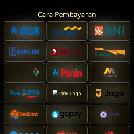
Cara Pembayaran