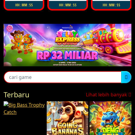
HH : MM : SS
HH : MM : SS
HH : MM : SS
Terbaru
Lihat lebih banyak