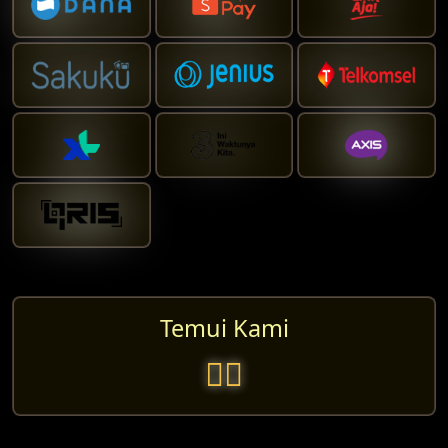
Temui Kami