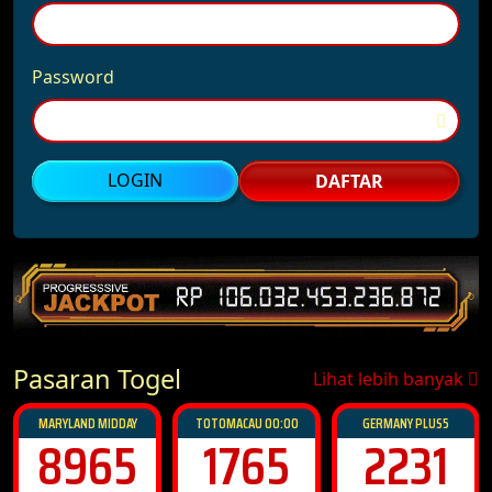
Password
LOGIN
DAFTAR
Pasaran Togel
Lihat lebih banyak
TOTOMACAU 00:00
GERMANY PLUS5
INDIANA MIDDAY
1765
2231
0580