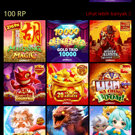
100 RP
Lihat lebih banyak