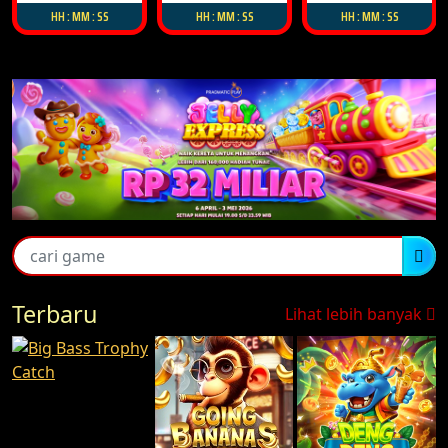
HH : MM : SS
HH : MM : SS
HH : MM : SS
Terbaru
Lihat lebih banyak