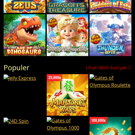
Populer
Lihat lebih banyak