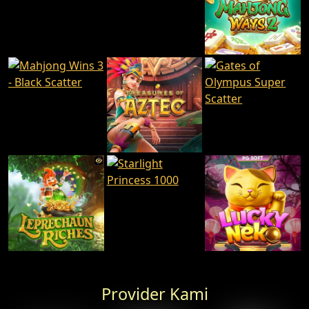
Provider Kami