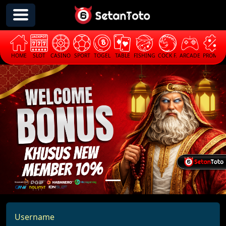
HOME
SLOT
CASINO
SPORT
TOGEL
TABLE
FISHING
COCK F.
ARCADE
PROMO
Username