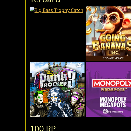
100 RP