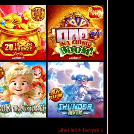
Lihat lebih banyak