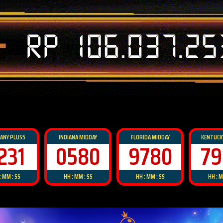
ANA MIDDAY
FLORIDA MIDDAY
KENTUCKY MIDDAY
VIRGIN
580
9780
7984
40
: MM : SS
HH : MM : SS
HH : MM : SS
HH : M