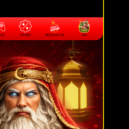
ADE
PROMO
MEGAGACOR
24D