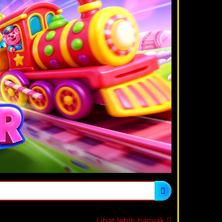
Lihat lebih banyak