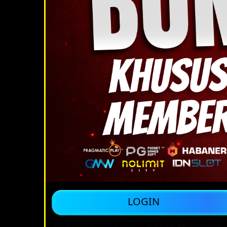
LOGIN