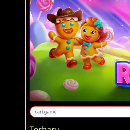
Terbaru