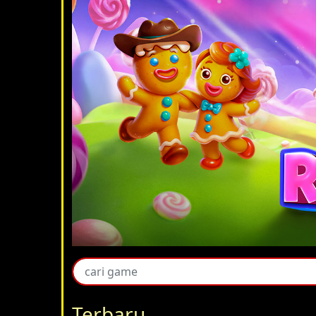
Terbaru