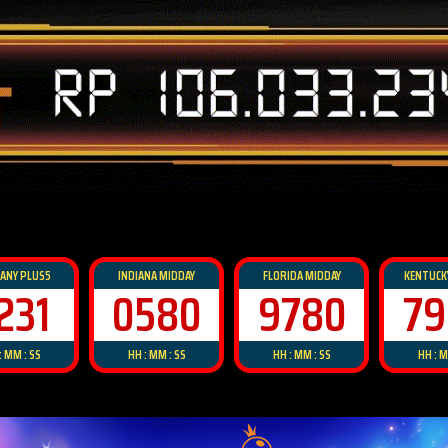
ANA MIDDAY
FLORIDA MIDDAY
KENTUCKY MIDDAY
VIRGIN
580
9780
7984
40
: MM : SS
HH : MM : SS
HH : MM : SS
HH : M