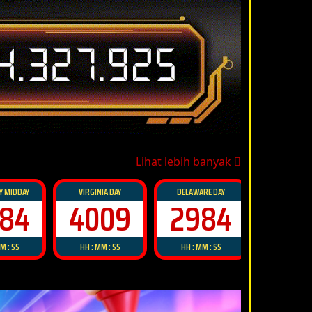
Lihat lebih banyak
IA DAY
DELAWARE DAY
WASHINGTON DAY
NEW YORK M
09
2984
8097
10
M : SS
HH : MM : SS
HH : MM : SS
HH : MM :