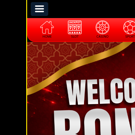
HOME
SLOT
CASINO
SPORT