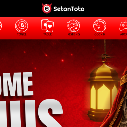
TOGEL
TABLE
FISHING
COCK F.
ARC