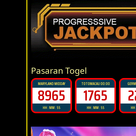
Pasaran Togel
YLAND MIDDAY
TOTOMACAU 00:00
GERMANY PLUS5
INDI
8965
1765
2231
0
HH : MM : SS
HH : MM : SS
HH : MM : SS
HH 