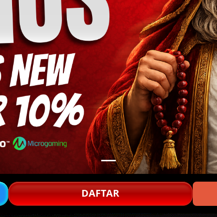
DAFTAR