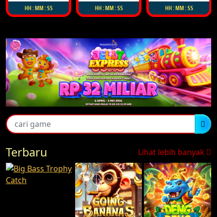
HH : MM : SS
HH : MM : SS
HH : MM : SS
Terbaru
Lihat lebih banyak