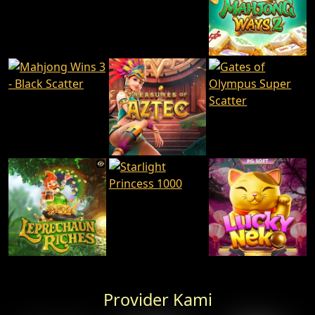
Provider Kami