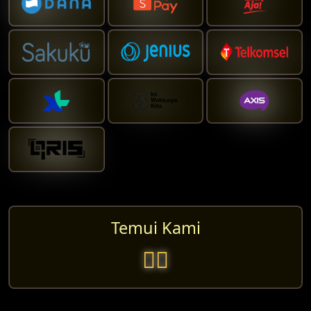
Temui Kami