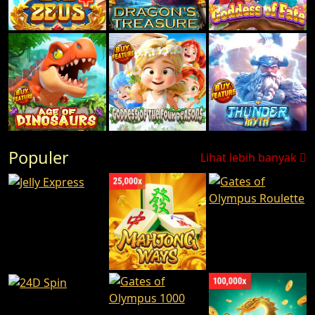
Populer
Lihat lebih banyak