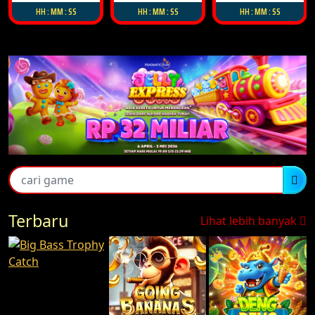
HH : MM : SS
HH : MM : SS
HH : MM : SS
Terbaru
Lihat lebih banyak