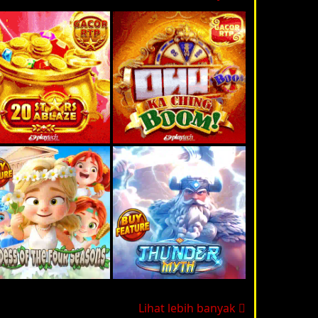
Lihat lebih banyak