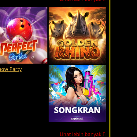
Lihat lebih banyak