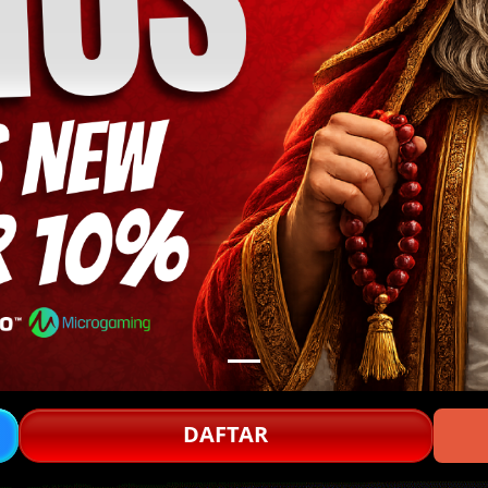
DAFTAR