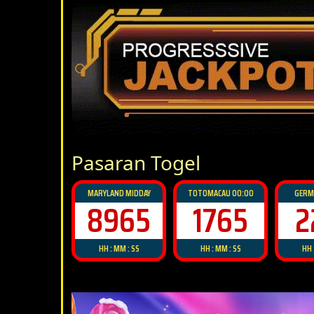
Pasaran Togel
YLAND MIDDAY
TOTOMACAU 00:00
GERMANY PLUS5
INDI
8965
1765
2231
0
HH : MM : SS
HH : MM : SS
HH : MM : SS
HH 