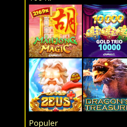
Populer