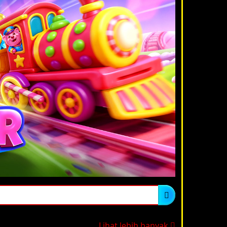
Lihat lebih banyak