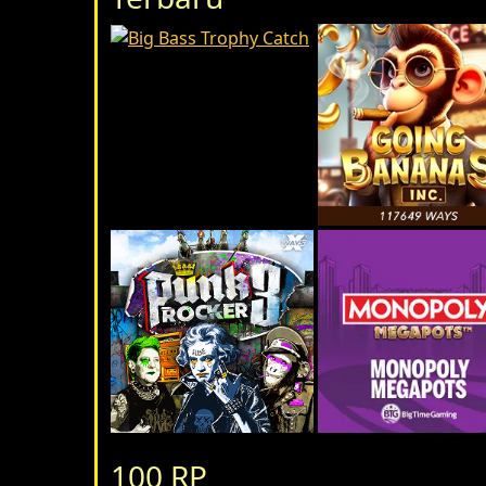
100 RP