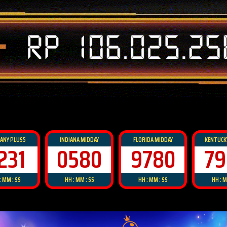
ANA MIDDAY
FLORIDA MIDDAY
KENTUCKY MIDDAY
VIRGIN
580
9780
7984
40
: MM : SS
HH : MM : SS
HH : MM : SS
HH : M