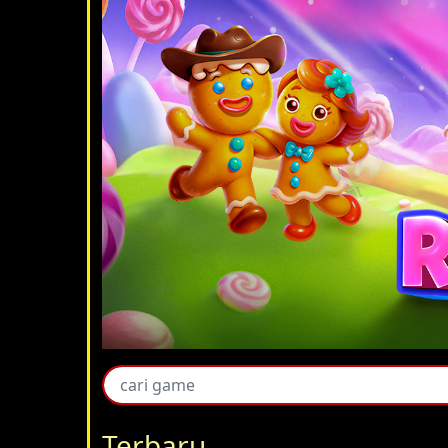
Terbaru