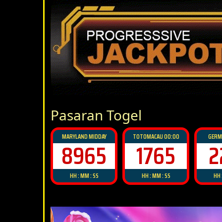
Pasaran Togel
YLAND MIDDAY
TOTOMACAU 00:00
GERMANY PLUS5
INDI
8965
1765
2231
0
HH : MM : SS
HH : MM : SS
HH : MM : SS
HH 