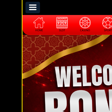
HOME
SLOT
CASINO
SPORT