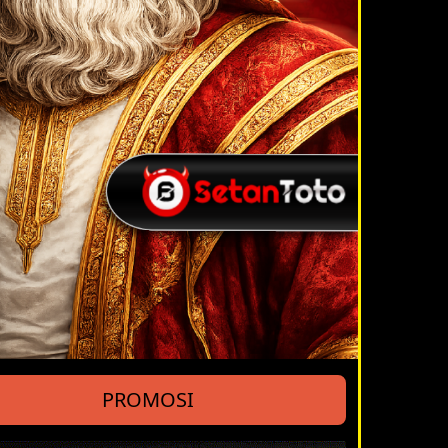
PROMOSI