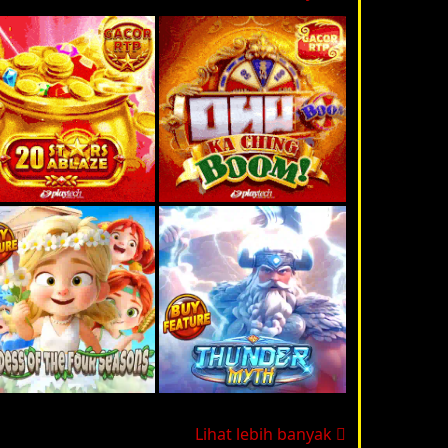
Lihat lebih banyak