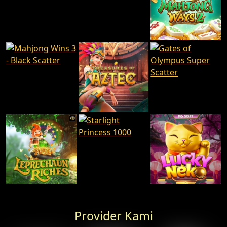
Provider Kami