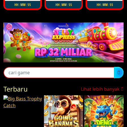
HH : MM : SS
HH : MM : SS
HH : MM : SS
Terbaru
Lihat lebih banyak