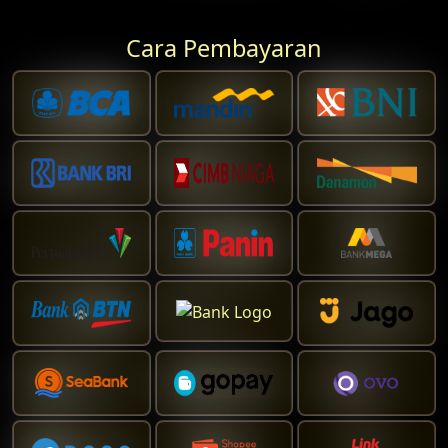
Cara Pembayaran