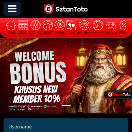
HOME
SLOT
CASINO
SPORT
TOGEL
TABLE
FISHING
COCK F.
ARCADE
PROMO
Username