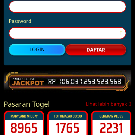
Password
LOGIN
DAFTAR
Pasaran Togel
Lihat lebih banyak
TOTOMACAU 00:00
GERMANY PLUS5
INDIANA MIDDAY
1765
2231
0580