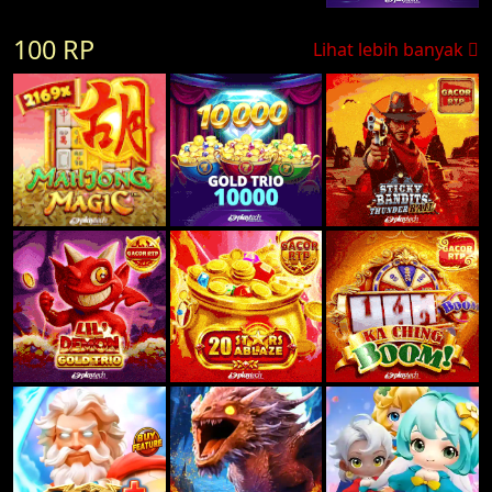
100 RP
Lihat lebih banyak