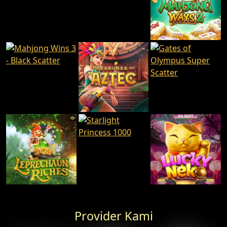
Provider Kami