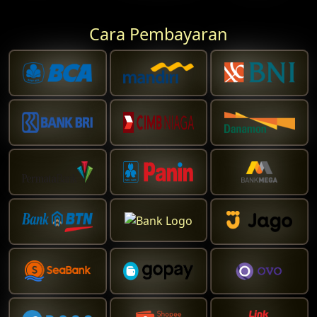
Cara Pembayaran