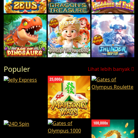
Populer
Lihat lebih banyak