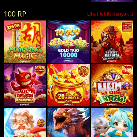
100 RP
Lihat lebih banyak