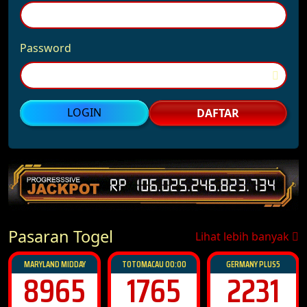
Password
LOGIN
DAFTAR
Pasaran Togel
Lihat lebih banyak
TOTOMACAU 00:00
GERMANY PLUS5
INDIANA MIDDAY
1765
2231
0580