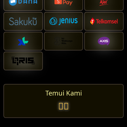
Temui Kami