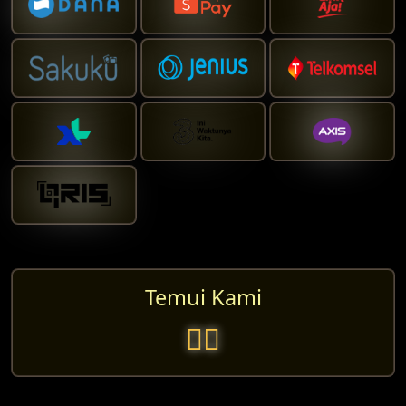
Temui Kami