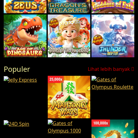
Populer
Lihat lebih banyak