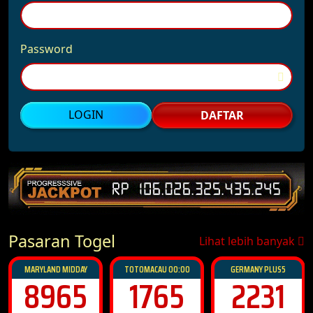
Password
LOGIN
DAFTAR
Pasaran Togel
Lihat lebih banyak
TOTOMACAU 00:00
GERMANY PLUS5
INDIANA MIDDAY
1765
2231
0580