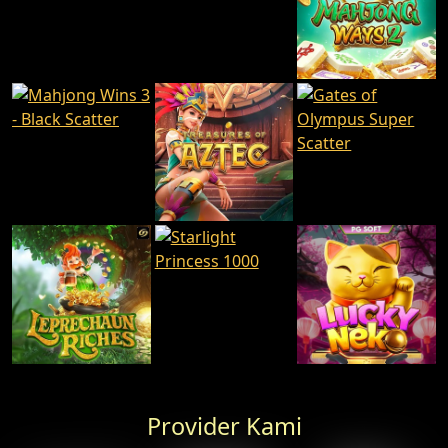
Provider Kami