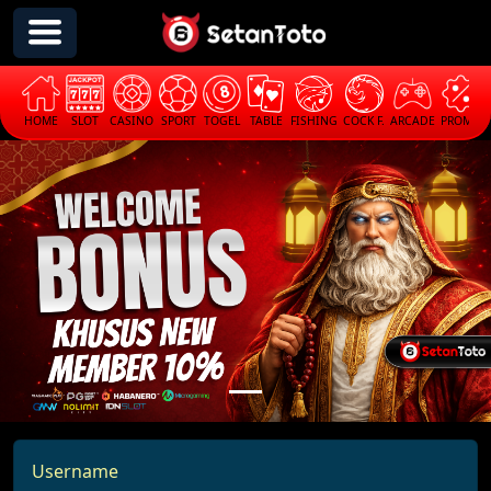
HOME
SLOT
CASINO
SPORT
TOGEL
TABLE
FISHING
COCK F.
ARCADE
PROMO
Username