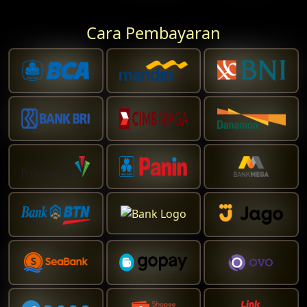
Cara Pembayaran