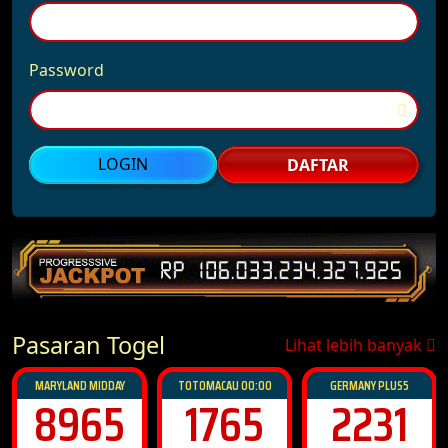
Password
LOGIN
DAFTAR
Pasaran Togel
Lihat lebih banyak
TOTOMACAU 00:00
GERMANY PLUS5
INDIANA MIDDAY
1765
2231
0580