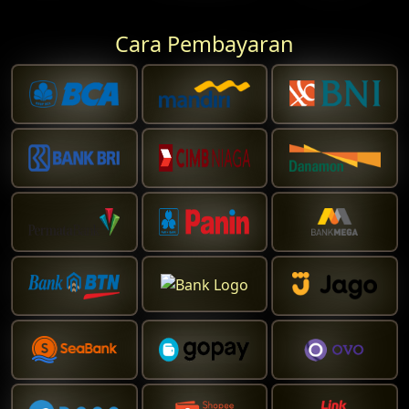
Cara Pembayaran