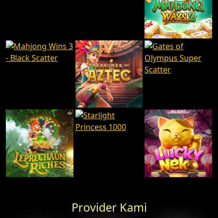
Provider Kami