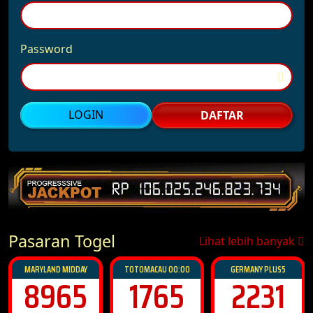
Password
LOGIN
DAFTAR
Pasaran Togel
Lihat lebih banyak
TOTOMACAU 00:00
GERMANY PLUS5
INDIANA MIDDAY
1765
2231
0580