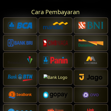
Cara Pembayaran