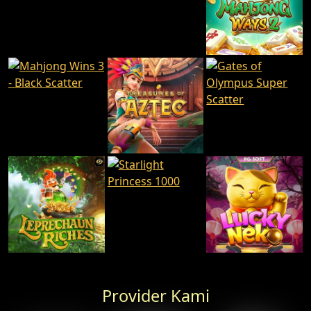
Provider Kami