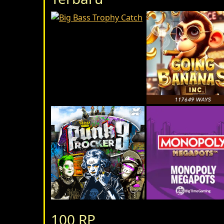
100 RP