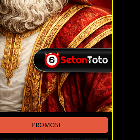
PROMOSI