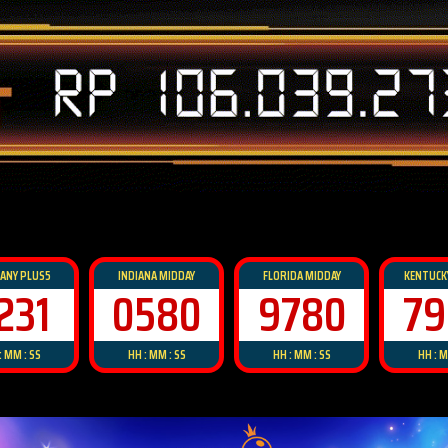
ANA MIDDAY
FLORIDA MIDDAY
KENTUCKY MIDDAY
VIRGIN
580
9780
7984
40
: MM : SS
HH : MM : SS
HH : MM : SS
HH : M