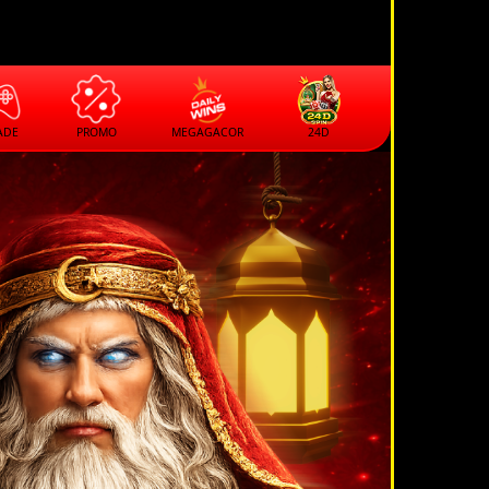
ADE
PROMO
MEGAGACOR
24D